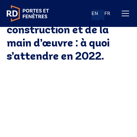
Coût des matériaux de
EN
FR
construction et de la
main d’œuvre : à quoi
s’attendre en 2022.