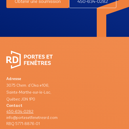
Obtenir une soumission
450-634-0282
Adresse
3075 Chem. d'Oka #106,
Sainte-Marthe-sur-le-Lac,
Québec J0N 1P0
Contact
450-634-0282
info@portesetfenetresrd.com
RBQ 5771-8876-01